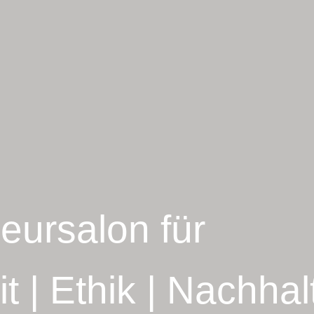
seursalon für
it
|
Ethik
|
Nachhalt